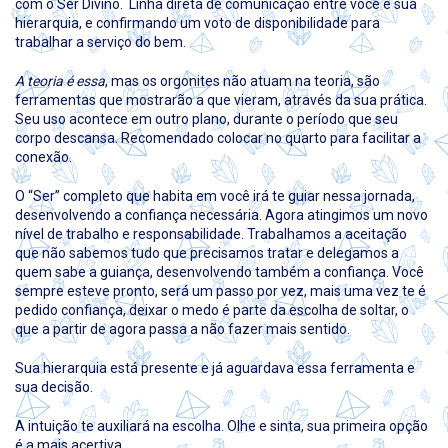
com o Ser Divino. Linha direta de comunicação entre você e sua
hierarquia, e confirmando um voto de disponibilidade para
trabalhar a serviço do bem.
A teoria é essa
, mas os orgonites não atuam na teoria, são
ferramentas que mostrarão a que vieram, através da sua prática.
Seu uso acontece em outro plano, durante o período que seu
corpo descansa. Recomendado colocar no quarto para facilitar a
conexão.
O “Ser” completo que habita em você irá te guiar nessa jornada,
desenvolvendo a confiança necessária. Agora atingimos um novo
nível de trabalho e responsabilidade. Trabalhamos a aceitação
que não sabemos tudo que precisamos tratar e delegamos a
quem sabe a guiança, desenvolvendo também a confiança. Você
sempre esteve pronto, será um passo por vez, mais uma vez te é
pedido confiança, deixar o medo é parte da escolha de soltar, o
que a partir de agora passa a não fazer mais sentido.
Sua hierarquia está presente e já aguardava essa ferramenta e
sua decisão.
A intuição te auxiliará na escolha. Olhe e sinta, sua primeira opção
é a mais acertiva.