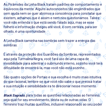
As Pirâmides da Linha Black tratam padrões de comportamento e
equívocos da mente. Alguns autoconceitos tão engendrados que
sem ajuda nem se quer abrimos a consciência para constatar que
existem, achamos que é assim e nem nos questionamos. Talvez
você não entenda o que está sendo falado aqui, mas se esse
folheto e informação chegou até você, é com certeza, para ser
olhado, é uma oportunidade.
A Linha Black caminha nas sombras sem trazer a energia das
sombras.
É através da proteção dos Guardiões da Sombras, representados
aqui pela Turmalina Negra, você fará uso de uma capa de
invisibilidade para adentrar o submundo interno, sozinho você terá
dificuldade de encontrá-la, mas você não está sozinho.
São quatro opções de Portais e sua escolha é muito mais intuitiva
do que racional, lembre-se que você não sabe o que precisa tratar
e sua intuição e sensibilidade ira te direcionar nesse momento.
Black Sagrado
, para todas as questões relacionadas ao feminino,
seja qual for seu envolvimento, desta ou de outras vidas. O
feminino traz muitas questões, inclusive relacionado ao seu poder