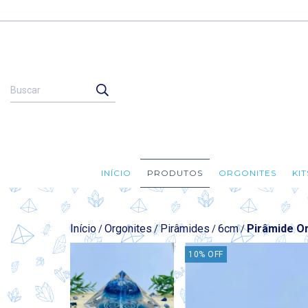
INÍCIO
PRODUTOS
ORGONITES
KI
Início
Orgonites
Pirâmides
6cm
Pirâmide Or
/
/
/
/
10
%
OFF