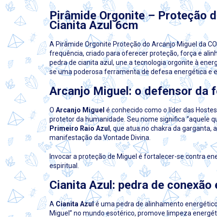
Pirâmide Orgonite – Proteção 
Cianita Azul 6cm
A Pirâmide Orgonite Proteção do Arcanjo Miguel da CO8
frequência, criado para oferecer proteção, força e a
pedra de cianita azul, une a tecnologia orgonite à energ
se uma poderosa ferramenta de defesa energética e es
Arcanjo Miguel: o defensor da f
O
Arcanjo Miguel
é conhecido como o líder das Hostes 
protetor da humanidade. Seu nome significa “aquele que
Primeiro Raio Azul
, que atua no chakra da garganta, a
manifestação da Vontade Divina.
Invocar a proteção de Miguel é fortalecer-se contra en
espiritual.
Cianita Azul: pedra de conexão 
A
Cianita Azul
é uma pedra de alinhamento energético 
Miguel” no mundo esotérico, promove limpeza energéti