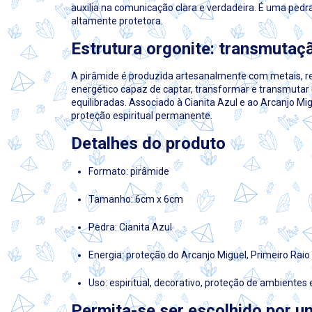
auxilia na comunicação clara e verdadeira. É uma ped
altamente protetora.
Estrutura orgonite: transmutaç
A pirâmide é produzida artesanalmente com metais, res
energético capaz de captar, transformar e transmutar 
equilibradas. Associado à Cianita Azul e ao Arcanjo Mi
proteção espiritual permanente.
Detalhes do produto
Formato: pirâmide
Tamanho: 6cm x 6cm
Pedra: Cianita Azul
Energia: proteção do Arcanjo Miguel, Primeiro Rai
Uso: espiritual, decorativo, proteção de ambientes
Permita-se ser escolhido por u