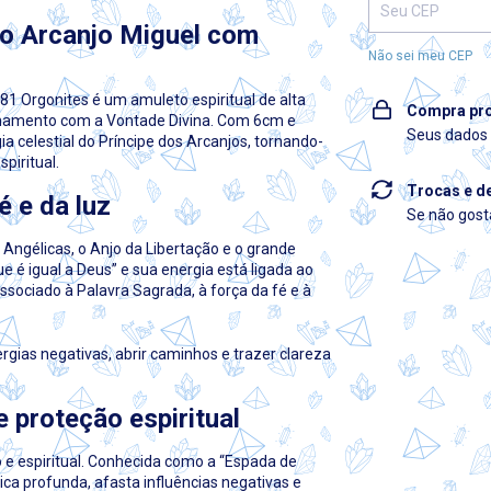
do Arcanjo Miguel com
Não sei meu CEP
1 Orgonites é um amuleto espiritual de alta
Compra pro
linhamento com a Vontade Divina. Com 6cm e
Seus dados 
ia celestial do Príncipe dos Arcanjos, tornando-
piritual.
Trocas e d
é e da luz
Se não gosta
Angélicas, o Anjo da Libertação e o grande
 é igual a Deus” e sua energia está ligada ao
ssociado à Palavra Sagrada, à força da fé e à
ergias negativas, abrir caminhos e trazer clareza
e proteção espiritual
e espiritual. Conhecida como a “Espada de
ca profunda, afasta influências negativas e