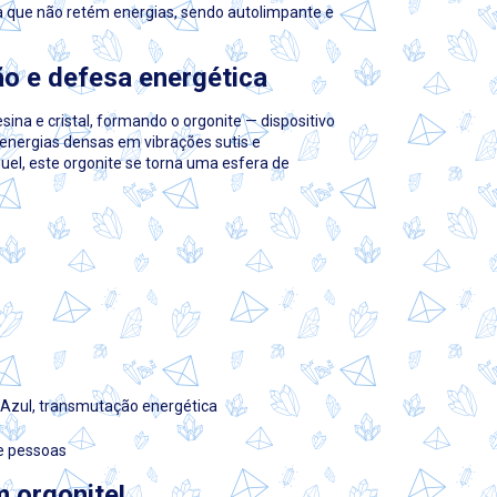
ra que não retém energias, sendo autolimpante e
ão e defesa energética
ina e cristal, formando o orgonite — dispositivo
energias densas em vibrações sutis e
guel, este orgonite se torna uma esfera de
o Azul, transmutação energética
 e pessoas
m orgonite!