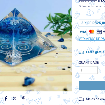
R$86,00
O desconto pode mu
3
X DE
R$25,8
VER MEIOS DE 
Frete grátis
QUANTIDADE
Entregas para o 
Meios de env