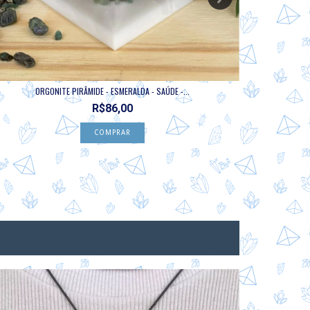
ORGONITE PIRÂMIDE - ESMERALDA - SAÚDE -...
OR
R$86,00
13
%
OFF