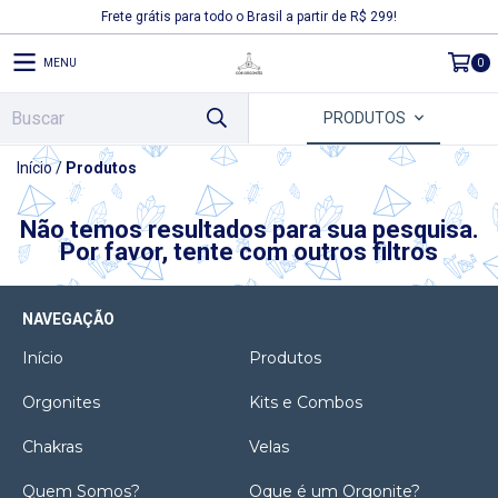
Frete grátis para todo o Brasil a partir de R$ 299!
MENU
0
PRODUTOS
Início
/
Produtos
Não temos resultados para sua pesquisa.
Por favor, tente com outros filtros
NAVEGAÇÃO
Início
Produtos
Orgonites
Kits e Combos
Chakras
Velas
Quem Somos?
Oque é um Orgonite?