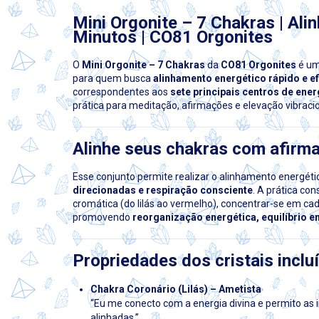
Mini Orgonite – 7 Chakras | Al
Minutos | CO81 Orgonites
O
Mini Orgonite – 7 Chakras
da
CO81 Orgonites
é um
para quem busca
alinhamento energético rápido e ef
correspondentes aos
sete principais centros de ene
prática para meditação, afirmações e elevação vibraci
Alinhe seus chakras com afirm
Esse conjunto permite realizar o alinhamento energét
direcionadas e respiração consciente
. A prática co
cromática (do lilás ao vermelho), concentrar-se em ca
promovendo
reorganização energética, equilíbrio e
Propriedades dos cristais inclu
Chakra Coronário (Lilás) – Ametista
“Eu me conecto com a energia divina e permito 
alinhadas.”