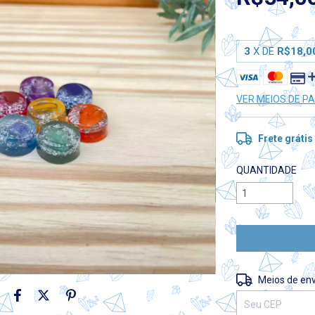
3
X DE
R$18,0
VER MEIOS DE 
Frete grátis
QUANTIDADE
Entregas para o 
Meios de env