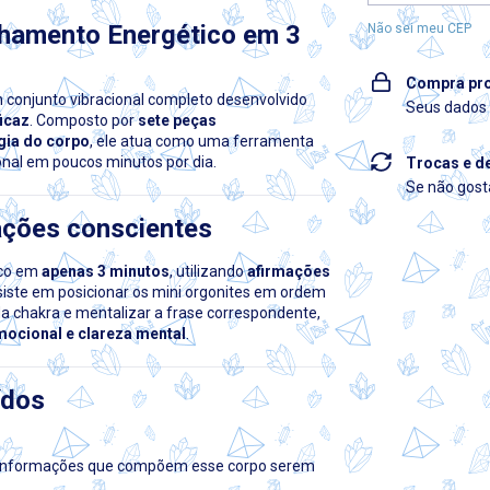
inhamento Energético em 3
Não sei meu CEP
Compra pro
 conjunto vibracional completo desenvolvido
Seus dados 
icaz
. Composto por
sete peças
rgia do corpo
, ele atua como uma ferramenta
onal em poucos minutos por dia.
Trocas e d
Se não gosta
ações conscientes
ico em
apenas 3 minutos
, utilizando
afirmações
nsiste em posicionar os mini orgonites em ordem
da chakra e mentalizar a frase correspondente,
mocional e clareza mental
.
ídos
as informações que compõem esse corpo serem