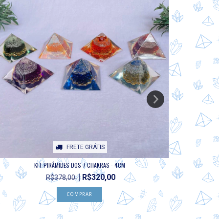
FRETE GRÁTIS
KIT PIRÂMIDES DOS 7 CHAKRAS - 4CM
KI
R$320,00
R$378,00