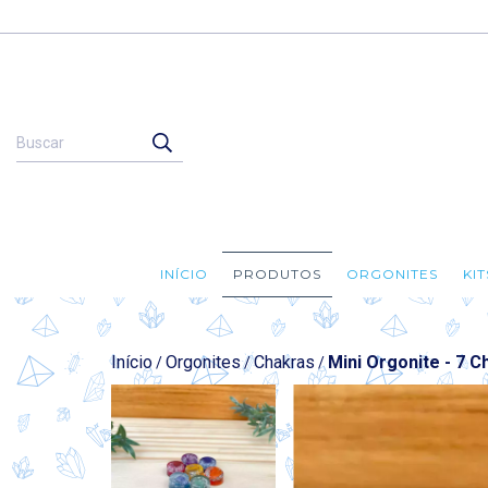
INÍCIO
PRODUTOS
ORGONITES
KI
Início
Orgonites
Chakras
Mini Orgonite - 7 
/
/
/