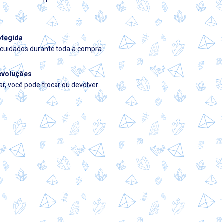
tegida
cuidados durante toda a compra.
evoluções
r, você pode trocar ou devolver.